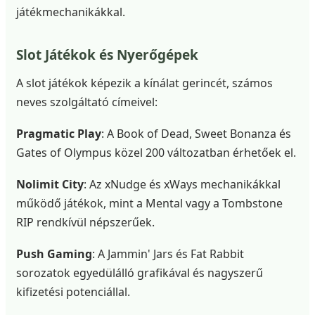
játékmechanikákkal.
Slot Játékok és Nyerőgépek
A slot játékok képezik a kínálat gerincét, számos
neves szolgáltató címeivel:
Pragmatic Play
: A Book of Dead, Sweet Bonanza és
Gates of Olympus közel 200 változatban érhetőek el.
Nolimit City
: Az xNudge és xWays mechanikákkal
működő játékok, mint a Mental vagy a Tombstone
RIP rendkívül népszerűek.
Push Gaming
: A Jammin' Jars és Fat Rabbit
sorozatok egyedülálló grafikával és nagyszerű
kifizetési potenciállal.