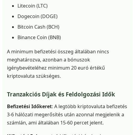
Litecoin (LTC)
Dogecoin (DOGE)
Bitcoin Cash (BCH)
Binance Coin (BNB)
A minimum befizetési összeg általában nincs
meghatározva, azonban a bónuszok
igénybevételéhez minimum 20 euró értékű
kriptovaluta szükséges.
Tranzakciós Díjak és Feldolgozási Idők
Befizetési Időkeret
: A legtöbb kriptovaluta befizetés
3-6 hálózati megerősítés után azonnal megjelenik a
számlán, ami általában 15-60 percet jelent.