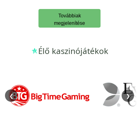
Továbbiak
megjelenítése
Élő kaszinójátékok
❮
❯