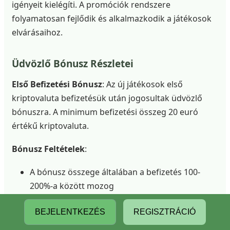
igényeit kielégíti. A promóciók rendszere
folyamatosan fejlődik és alkalmazkodik a játékosok
elvárásaihoz.
Üdvözlő Bónusz Részletei
Első Befizetési Bónusz
: Az új játékosok első
kriptovaluta befizetésük után jogosultak üdvözlő
bónuszra. A minimum befizetési összeg 20 euró
értékű kriptovaluta.
Bónusz Feltételek
:
A bónusz összege általában a befizetés 100-
200%-a között mozog
30-40x átjátszási követelmény vonatkozik a
BEJELENTKEZÉS
REGISZTRÁCIÓ
bónusz összegére