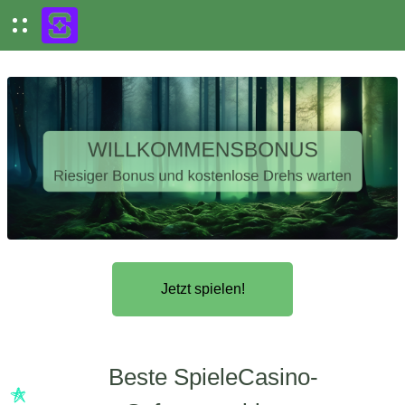
Jetzt spielen!
Beste SpieleCasino-