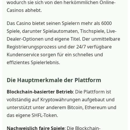
wodurch sie sich von den herkömmlichen Online-
Casinos abhebt.
Das Casino bietet seinen Spielern mehr als 6000
Spiele, darunter Spielautomaten, Tischspiele, Live-
Dealer-Optionen und eigene Titel. Der unmittelbare
Registrierungsprozess und der 24/7 verfügbare
Kundenservice sorgen für ein schnelles und
effizientes Spielerlebnis.
Die Hauptmerkmale der Plattform
Blockchain-basierter Betrieb
: Die Plattform ist
vollständig auf Kryptowährungen aufgebaut und
unterstützt unter anderem Bitcoin, Ethereum und
das eigene SHFL-Token.
Nachweislich faire Spiele
: Die Blockchain-