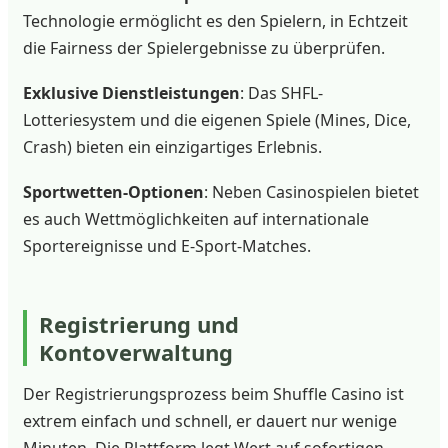
Technologie ermöglicht es den Spielern, in Echtzeit
die Fairness der Spielergebnisse zu überprüfen.
Exklusive Dienstleistungen
: Das SHFL-
Lotteriesystem und die eigenen Spiele (Mines, Dice,
Crash) bieten ein einzigartiges Erlebnis.
Sportwetten-Optionen
: Neben Casinospielen bietet
es auch Wettmöglichkeiten auf internationale
Sportereignisse und E-Sport-Matches.
Registrierung und
Kontoverwaltung
Der Registrierungsprozess beim Shuffle Casino ist
extrem einfach und schnell, er dauert nur wenige
Minuten. Die Plattform legt Wert auf sofortigen