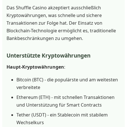
Das Shuffle Casino akzeptiert ausschließlich
Kryptowährungen, was schnelle und sichere
Transaktionen zur Folge hat. Der Einsatz von
Blockchain-Technologie ermöglicht es, traditionelle
Bankbeschränkungen zu umgehen.
Unterstützte Kryptowährungen
Haupt-Kryptowährungen
:
Bitcoin (BTC) - die populärste und am weitesten
verbreitete
Ethereum (ETH) - mit schnellen Transaktionen
und Unterstützung für Smart Contracts
Tether (USDT) - ein Stablecoin mit stabilem
Wechselkurs