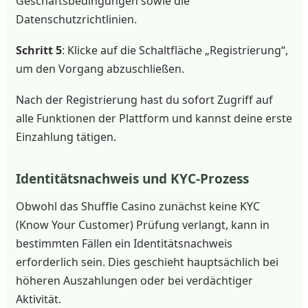
Geschäftsbedingungen sowie die
Datenschutzrichtlinien.
Schritt 5
: Klicke auf die Schaltfläche „Registrierung“,
um den Vorgang abzuschließen.
Nach der Registrierung hast du sofort Zugriff auf
alle Funktionen der Plattform und kannst deine erste
Einzahlung tätigen.
Identitätsnachweis und KYC-Prozess
Obwohl das Shuffle Casino zunächst keine KYC
(Know Your Customer) Prüfung verlangt, kann in
bestimmten Fällen ein Identitätsnachweis
erforderlich sein. Dies geschieht hauptsächlich bei
höheren Auszahlungen oder bei verdächtiger
Aktivität.