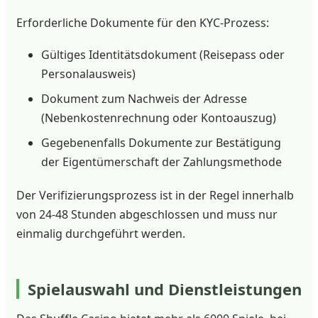
Erforderliche Dokumente für den KYC-Prozess:
Gültiges Identitätsdokument (Reisepass oder
Personalausweis)
Dokument zum Nachweis der Adresse
(Nebenkostenrechnung oder Kontoauszug)
Gegebenenfalls Dokumente zur Bestätigung
der Eigentümerschaft der Zahlungsmethode
Der Verifizierungsprozess ist in der Regel innerhalb
von 24-48 Stunden abgeschlossen und muss nur
einmalig durchgeführt werden.
Spielauswahl und Dienstleistungen