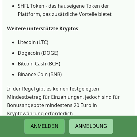
SHFL Token - das hauseigene Token der
Plattform, das zusätzliche Vorteile bietet
Weitere unterstützte Kryptos
:
Litecoin (LTC)
Dogecoin (DOGE)
Bitcoin Cash (BCH)
Binance Coin (BNB)
In der Regel gibt es keinen festgelegten
Mindestbetrag für Einzahlungen, jedoch sind für
Bonusangebote mindestens 20 Euro in
Kryptowährung erforderlich.
ANMELDEN
ANMELDUNG
Transaktionsgebühren und