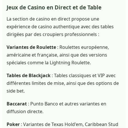
Jeux de Casino en Direct et de Table
La section de casino en direct propose une
expérience de casino authentique avec des tables
dirigées par des croupiers professionnels :
Variantes de Roulette
: Roulettes européenne,
américaine et française, ainsi que des versions
spéciales comme la Lightning Roulette.
Tables de Blackjack
: Tables classiques et VIP avec
différentes limites de mise, ainsi que des options de
side bet.
Baccarat
: Punto Banco et autres variantes en
diffusion directe.
Poker
: Variantes de Texas Hold'em, Caribbean Stud