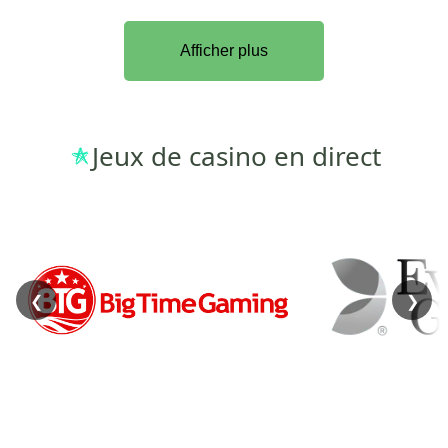
Afficher plus
Jeux de casino en direct
❮
❯