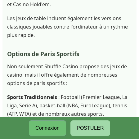
et Casino Hold'em.
Les jeux de table incluent également les versions
classiques jouables contre l'ordinateur à un rythme
plus rapide.
Options de Paris Sportifs
Non seulement Shuffle Casino propose des jeux de
casino, mais il offre également de nombreuses
options de paris sportifs :
Sports Traditionnels
: Football (Premier League, La
Liga, Serie A), basket-ball (NBA, EuroLeague), tennis
(ATP, WTA) et de nombreux autres sports.
Paris Esport
: Paris sur des matchs de CS2, Dota2,
Connexion
POSTULER
League of Legends et Valorant, avec diffusion en